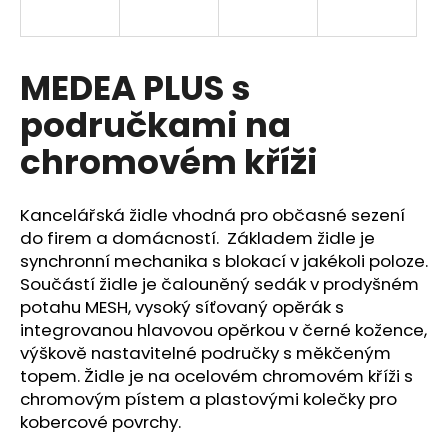
a
j
í
MEDEA PLUS s
t
područkami na
?
chromovém kříži
Kancelářská židle vhodná pro občasné sezení
HLEDAT
do firem a domácností. Základem židle je
synchronní mechanika s blokací v jakékoli poloze.
Součástí židle je čalouněný sedák v prodyšném
potahu MESH, vysoký síťovaný opěrák s
D
integrovanou hlavovou opěrkou v černé kožence,
o
výškově nastavitelné područky s měkčeným
p
topem. Židle je na ocelovém chromovém kříži s
o
chromovým pístem a plastovými kolečky pro
r
kobercové povrchy.
u