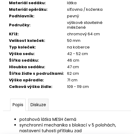
Materiál sedáku
:
látka
Materiál opěráku
:
síťovina / koženka
Podhlavník
:
pevný
výškově stavitelné
Područky
:
měkčené
Kříž
:
chromový 64 cm
Velikost koleček
:
50 mm
Typ koleček
:
na koberce
Výška sedu
:
42 - 52 cm
Šířka sedáku
:
46 cm
Hloubka sedáku
:
47 cm
Šířka židle s područkami
:
62 cm
Výška opěradla
:
71 cm
Celková výška židle
:
109 - 119 cm
Popis
Diskuze
potahová látka MESH černá
synchronní mechanika s blokací v 5 polohách,
nastavení tuhosti přítlaku zad