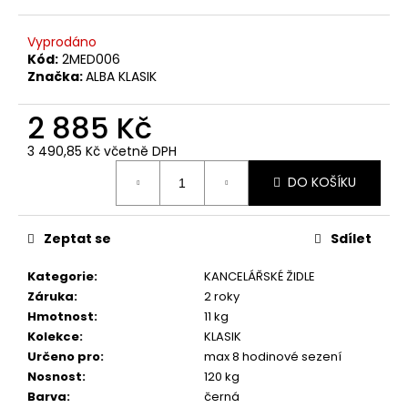
č
u
j
Vyprodáno
Kód:
2MED006
e
Značka:
ALBA KLASIK
m
e
2 885 Kč
3 490,85 Kč včetně DPH
Měrná
DO KOŠÍKU
cena:
Zeptat se
Sdílet
Kategorie
:
KANCELÁŘSKÉ ŽIDLE
Záruka
:
2 roky
Hmotnost
:
11 kg
Kolekce
:
KLASIK
Určeno pro
:
max 8 hodinové sezení
Nosnost
:
120 kg
Barva
:
černá