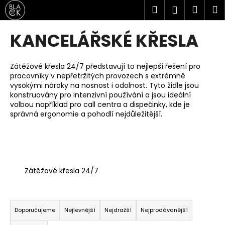
K
Přejít
Hledat
Náku
M
Přihlášen
na
o
obsah
Zpět
Zpět
košík
š
KANCELÁŘSKÉ KŘESLA
í
C
k
o
Zátěžové křesla 24/7 představují to nejlepší řešení pro
pracovníky v nepřetržitých provozech s extrémně
p
vysokými nároky na nosnost i odolnost. Tyto židle jsou
o
konstruovány pro intenzivní používání a jsou ideální
t
volbou například pro call centra a dispečinky, kde je
správná ergonomie a pohodlí nejdůležitější.
ř
e
b
u
j
Zátěžové křesla 24/7
e
Ř
t
a
e
Doporučujeme
Nejlevnější
Nejdražší
Nejprodávanější
z
n