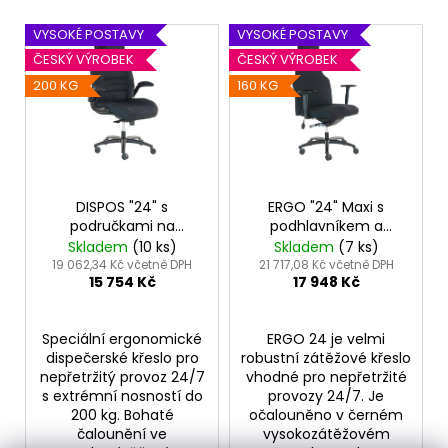
č
u
V
VYSOKÉ POSTAVY
VYSOKÉ POSTAVY
j
ý
ČESKÝ VÝROBEK
ČESKÝ VÝROBEK
e
p
200 KG
160 KG
m
i
e
s
p
r
o
DISPOS "24" s
ERGO "24" Maxi s
područkami na
podhlavníkem a
d
kovovém kříži
područkami na
Skladem
(10 ks)
Skladem
(7 ks)
u
kovovém kříži
19 062,34 Kč včetně DPH
21 717,08 Kč včetně DPH
15 754 Kč
17 948 Kč
k
t
ů
Speciální ergonomické
ERGO 24 je velmi
dispečerské křeslo pro
robustní zátěžové křeslo
nepřetržitý provoz 24/7
vhodné pro nepřetržité
s extrémní nosností do
provozy 24/7. Je
200 kg. Bohaté
očalouněno v černém
čalounění ve
vysokozátěžovém